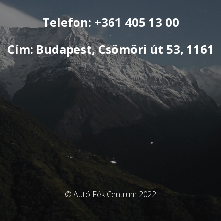
Telefon: +361 405 13 00
Cím: Budapest, Csömöri út 53, 1161
© Autó Fék Centrum 2022