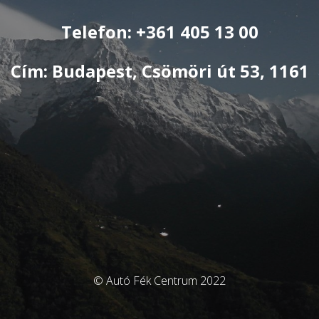
Telefon: +361 405 13 00
Cím: Budapest, Csömöri út 53, 1161
© Autó Fék Centrum 2022