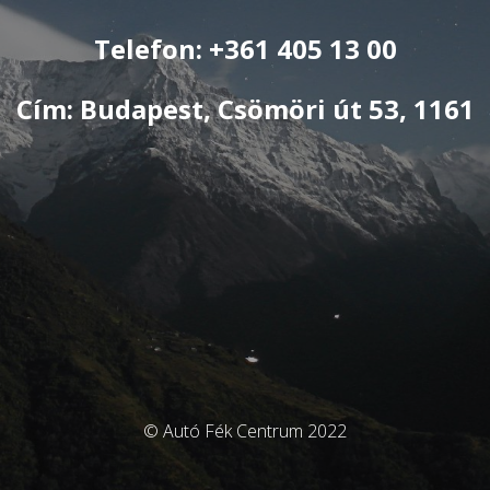
Telefon: +361 405 13 00
Cím: Budapest, Csömöri út 53, 1161
© Autó Fék Centrum 2022