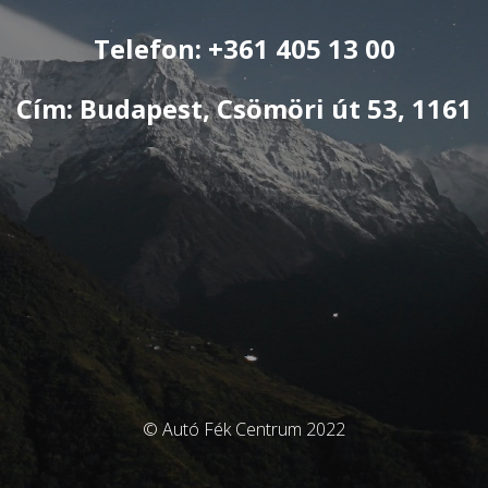
Telefon: +361 405 13 00
Cím: Budapest, Csömöri út 53, 1161
© Autó Fék Centrum 2022