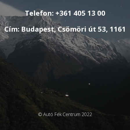
Telefon: +361 405 13 00
Cím: Budapest, Csömöri út 53, 1161
© Autó Fék Centrum 2022