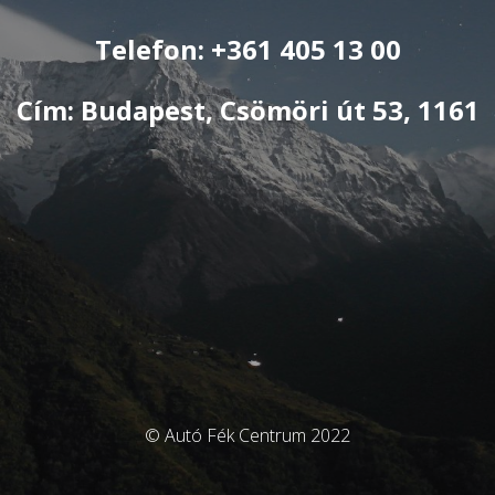
Telefon: +361 405 13 00
Cím: Budapest, Csömöri út 53, 1161
© Autó Fék Centrum 2022