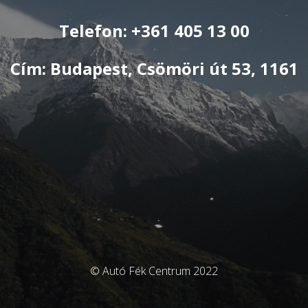
Telefon: +361 405 13 00
Cím: Budapest, Csömöri út 53, 1161
© Autó Fék Centrum 2022