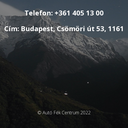
Telefon: +361 405 13 00
Cím: Budapest, Csömöri út 53, 1161
© Autó Fék Centrum 2022