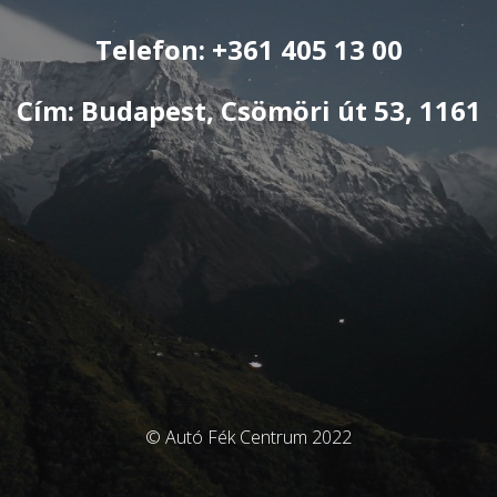
Telefon: +361 405 13 00
Cím: Budapest, Csömöri út 53, 1161
© Autó Fék Centrum 2022