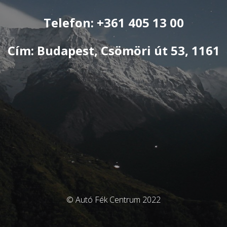
Telefon: +361 405 13 00
Cím: Budapest, Csömöri út 53, 1161
© Autó Fék Centrum 2022