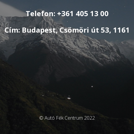
Telefon: +361 405 13 00
Cím: Budapest, Csömöri út 53, 1161
© Autó Fék Centrum 2022